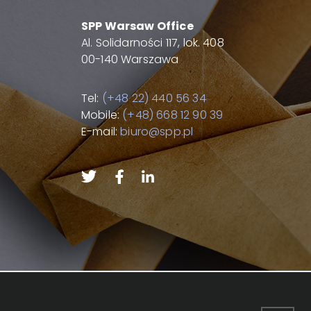
SPP Warsaw Office
Al. Solidarności 117, lok. 408
00-140 Warszawa
Tel:
(+48 22) 440 56 34
Mobile:
(+48) 668 12 90 39
E-mail:
biuro@spp.pl