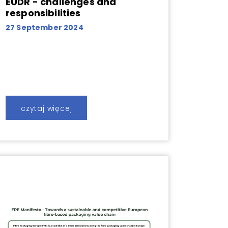
EUDR - challenges and
responsibilities
27 September 2024
czytaj więcej