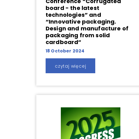
Conference “Corrugated
board - the latest
technologies” and
“Innovative packaging.
Design and manufacture of
packaging from solid
cardboard”
18 October 2024
czytaj więcej