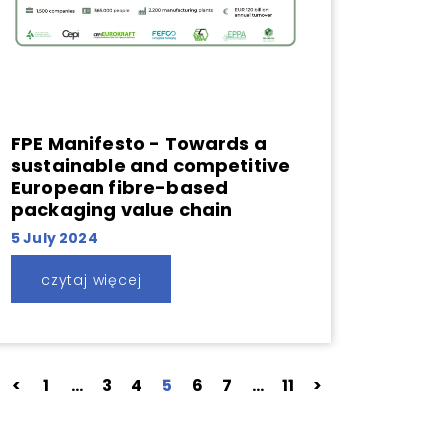
FPE Manifesto - Towards a
sustainable and competitive
European fibre-based
packaging value chain
5 July 2024
czytaj więcej
<
1
…
3
4
5
6
7
…
11
>