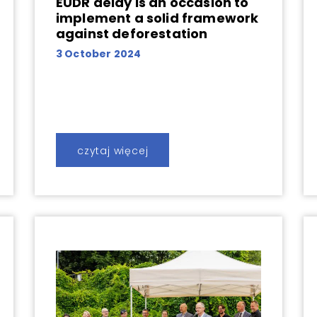
EUDR delay is an occasion to
implement a solid framework
against deforestation
3 October 2024
czytaj więcej