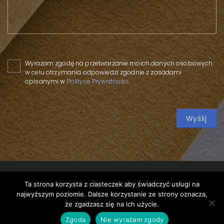
Please leave this field empty.
Wyrażam zgodę na przetwarzanie moich danych osobowych
w celu otrzymania odpowiedzi zgodnie z zasadami
opisanymi w
Polityce Prywatności
.
Ta strona korzysta z ciasteczek aby świadczyć usługi na
najwyższym poziomie. Dalsze korzystanie ze strony oznacza,
Copyright 2020 SPP
/
Privacy policy
/
Merry Christmas
/
że zgadzasz się na ich użycie.
design by
VENTI
Zgoda
Nie wyrażam zgody