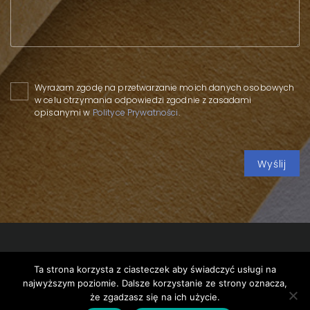
Please leave this field empty.
Wyrażam zgodę na przetwarzanie moich danych osobowych
w celu otrzymania odpowiedzi zgodnie z zasadami
opisanymi w
Polityce Prywatności
.
Ta strona korzysta z ciasteczek aby świadczyć usługi na
Copyright 2020 SPP
/
Privacy policy
/
Expert webinar on
najwyższym poziomie. Dalsze korzystanie ze strony oznacza,
ESG
/
że zgadzasz się na ich użycie.