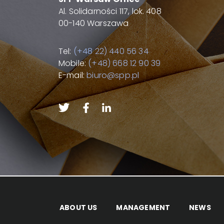
Al. Solidarności 117, lok. 408
00-140 Warszawa
Tel:
(+48 22) 440 56 34
Mobile:
(+48) 668 12 90 39
E-mail:
biuro@spp.pl
ABOUT US
MANAGEMENT
NEWS