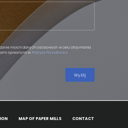
.
zanie moich danych osobowych w celu otrzymania
adami opisanymi w
Polityce Prywatności
.
ION
MAP OF PAPER MILLS
CONTACT