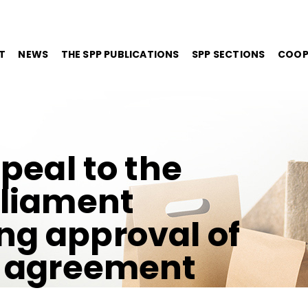
T
NEWS
THE SPP PUBLICATIONS
SPP SECTIONS
COOP
peal to the
rliament
g approval of
r agreement