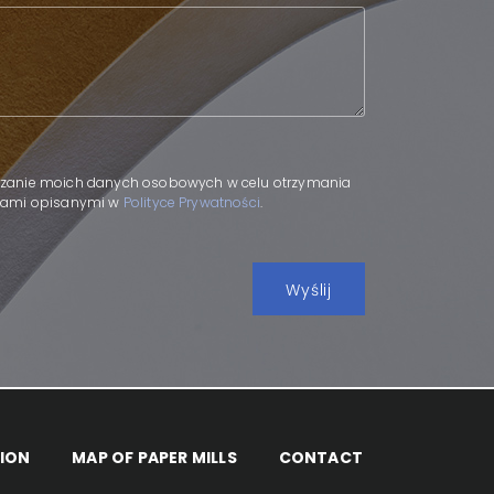
.
zanie moich danych osobowych w celu otrzymania
adami opisanymi w
Polityce Prywatności
.
ION
MAP OF PAPER MILLS
CONTACT