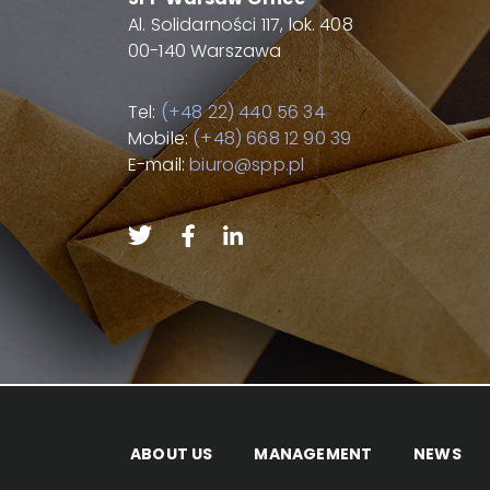
Al. Solidarności 117, lok. 408
00-140 Warszawa
Tel:
(+48 22) 440 56 34
Mobile:
(+48) 668 12 90 39
E-mail:
biuro@spp.pl
ABOUT US
MANAGEMENT
NEWS