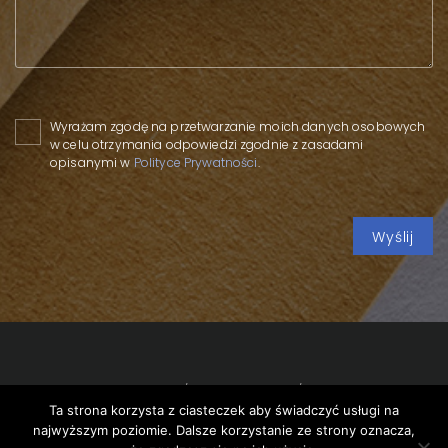
Please leave this field empty.
Wyrażam zgodę na przetwarzanie moich danych osobowych
w celu otrzymania odpowiedzi zgodnie z zasadami
opisanymi w
Polityce Prywatności
.
Copyright 2020 SPP
/
Privacy policy
/
Meeting of the
Ta strona korzysta z ciasteczek aby świadczyć usługi na
management of the State Forests with the wood industry
najwyższym poziomie. Dalsze korzystanie ze strony oznacza,
/