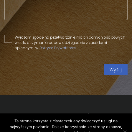
Please leave this field empty.
Wyrażam zgodę na przetwarzanie moich danych osobowych
w celu otrzymania odpowiedzi zgodnie z zasadami
opisanymi w
Polityce Prywatności
.
Copyright 2020 SPP
/
Privacy policy
/
Meeting of the
Ta strona korzysta z ciasteczek aby świadczyć usługi na
management of the State Forests with the wood industry
najwyższym poziomie. Dalsze korzystanie ze strony oznacza,
/