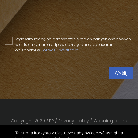
Please leave this field empty.
Wyrażam zgodę na przetwarzanie moich danych osobowych
w celu otrzymania odpowiedzi zgodnie z zasadami
opisanymi w
Polityce Prywatności
.
Copyright 2020 SPP
/
Privacy policy
/
Opening of the
temporary exhibition “zROZUMieć papier”
Ta strona korzysta z ciasteczek aby świadczyć usługi na
(“Understanding Paper”) by Agnieszka Andruszkiewicz,