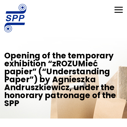
Opening of the temporary
exhibition “zROZUMieć
papier” (“Understanding
Paper”) by Agnieszka
Andruszkiewicz, under the
honorary patronage of the
SPP