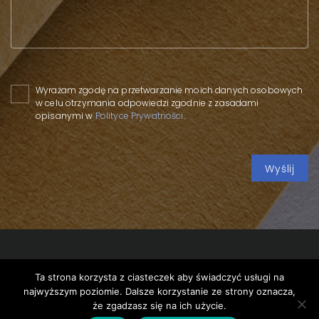
Please leave this field empty.
Wyrażam zgodę na przetwarzanie moich danych osobowych
w celu otrzymania odpowiedzi zgodnie z zasadami
opisanymi w
Polityce Prywatności
.
Ta strona korzysta z ciasteczek aby świadczyć usługi na
Copyright 2020 SPP
/
Privacy policy
/
5th Wood Industry
najwyższym poziomie. Dalsze korzystanie ze strony oznacza,
Forum
/
że zgadzasz się na ich użycie.