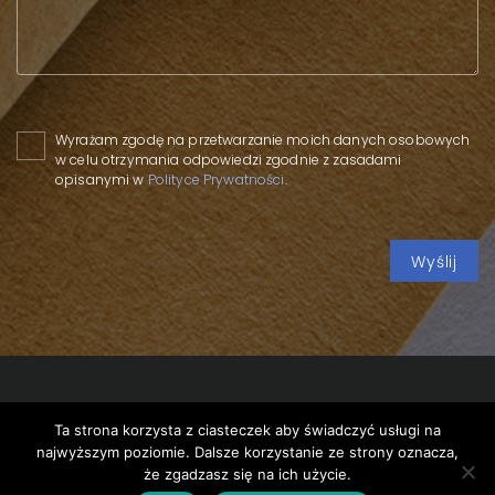
Please leave this field empty.
Wyrażam zgodę na przetwarzanie moich danych osobowych
w celu otrzymania odpowiedzi zgodnie z zasadami
opisanymi w
Polityce Prywatności
.
Ta strona korzysta z ciasteczek aby świadczyć usługi na
Copyright 2020 SPP
/
Privacy policy
/
PPWR –
najwyższym poziomie. Dalsze korzystanie ze strony oznacza,
environmental roulette
/
że zgadzasz się na ich użycie.