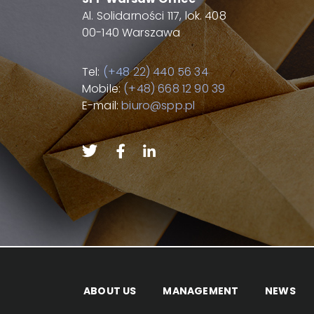
Al. Solidarności 117, lok. 408
00-140 Warszawa
Tel:
(+48 22) 440 56 34
Mobile:
(+48) 668 12 90 39
E-mail:
biuro@spp.pl
ABOUT US
MANAGEMENT
NEWS