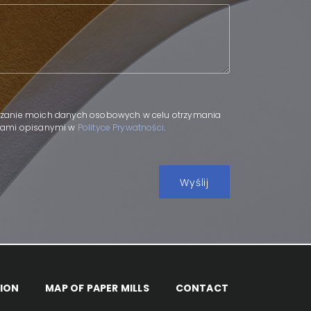
.
zanie moich danych osobowych w celu otrzymania
adami opisanymi w
Polityce Prywatności
.
ION
MAP OF PAPER MILLS
CONTACT