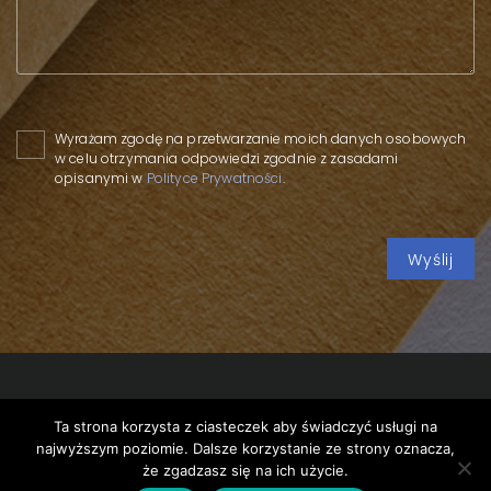
Please leave this field empty.
Wyrażam zgodę na przetwarzanie moich danych osobowych
w celu otrzymania odpowiedzi zgodnie z zasadami
opisanymi w
Polityce Prywatności
.
Ta strona korzysta z ciasteczek aby świadczyć usługi na
Copyright 2020 SPP
/
Privacy policy
/
Wood Industry
najwyższym poziomie. Dalsze korzystanie ze strony oznacza,
Forum 2024
/
że zgadzasz się na ich użycie.