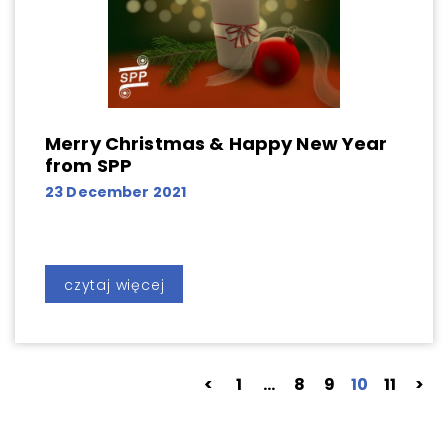
Merry Christmas & Happy New Year
from SPP
23 December 2021
czytaj więcej
<
1
…
8
9
10
11
>