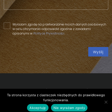
Please leave this field empty.
Wyrażam zgodę na przetwarzanie moich danych osobowych
w celu otrzymania odpowiedzi zgodnie z zasadami
opisanymi w
Polityce Prywatności
.
Copyright 2020 SPP
/
Polityka prywatności
/
Polityka
Ta strona korzysta z ciasteczek niezbędnych do prawidłowego
cookies
/
funkcjonowania.
design by
VENTI
Akceptuję
Nie wyrażam zgody