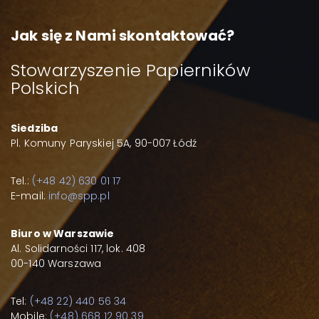
Jak się z Nami skontaktować?
Stowarzyszenie Papierników
Polskich
Siedziba
Pl. Komuny Paryskiej 5A, 90-007 Łódź
Tel.:
(+48 42) 630 01 17
E-mail:
info@spp.pl
Biuro w Warszawie
Al. Solidarności 117, lok. 408
00-140 Warszawa
Tel:
(+48 22) 440 56 34
Mobile:
(+48) 668 12 90 39