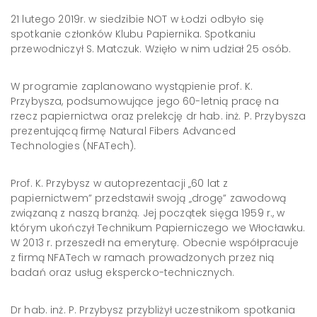
21 lutego 2019r. w siedzibie NOT w Łodzi odbyło się
spotkanie członków Klubu Papiernika. Spotkaniu
przewodniczył S. Matczuk. Wzięło w nim udział 25 osób.
W programie zaplanowano wystąpienie prof. K.
Przybysza, podsumowujące jego 60-letnią pracę na
rzecz papiernictwa oraz prelekcję dr hab. inż. P. Przybysza
prezentującą firmę Natural Fibers Advanced
Technologies (NFATech).
Prof. K. Przybysz w autoprezentacji „60 lat z
papiernictwem” przedstawił swoją „drogę” zawodową
związaną z naszą branżą. Jej początek sięga 1959 r., w
którym ukończył Technikum Papierniczego we Włocławku.
W 2013 r. przeszedł na emeryturę. Obecnie współpracuje
z firmą NFATech w ramach prowadzonych przez nią
badań oraz usług ekspercko-technicznych.
Dr hab. inż. P. Przybysz przybliżył uczestnikom spotkania