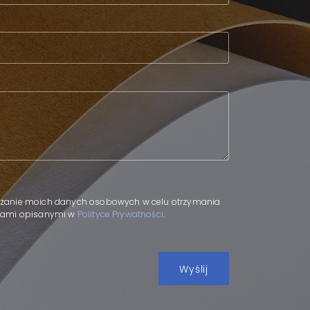
.
zanie moich danych osobowych w celu otrzymania
adami opisanymi w
Polityce Prywatności
.