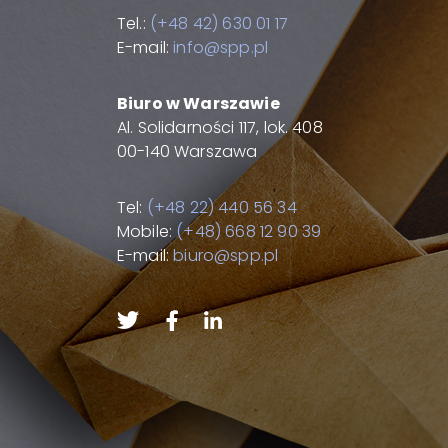
Tel.:
(+48 42) 630 01 17
E-mail:
info@spp.pl
Biuro w Warszawie
Al. Solidarności 117, lok. 408
00-140 Warszawa
Tel:
(+48 22) 440 56 34
Mobile:
(+48) 668 12 90 39
E-mail:
biuro@spp.pl