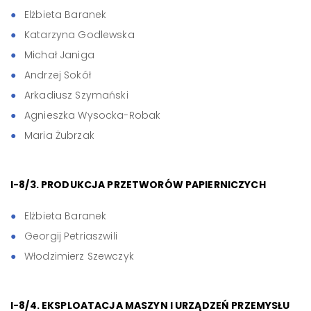
Elżbieta Baranek
Katarzyna Godlewska
Michał Janiga
Andrzej Sokół
Arkadiusz Szymański
Agnieszka Wysocka-Robak
Maria Żubrzak
I-8/3. PRODUKCJA PRZETWORÓW PAPIERNICZYCH
Elżbieta Baranek
Georgij Petriaszwili
Włodzimierz Szewczyk
I-8/4. EKSPLOATACJA MASZYN I URZĄDZEŃ PRZEMYSŁU