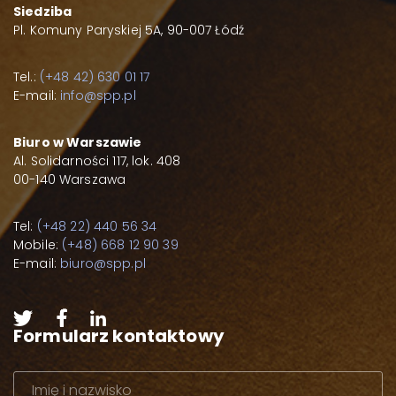
Siedziba
Pl. Komuny Paryskiej 5A, 90-007 Łódź
Tel.:
(+48 42) 630 01 17
E-mail:
info@spp.pl
Biuro w Warszawie
Al. Solidarności 117, lok. 408
00-140 Warszawa
Tel:
(+48 22) 440 56 34
Mobile:
(+48) 668 12 90 39
E-mail:
biuro@spp.pl
Formularz kontaktowy