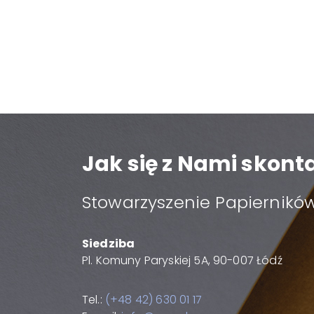
Jak się z Nami skon
Stowarzyszenie Papierników
Siedziba
Pl. Komuny Paryskiej 5A, 90-007 Łódź
Tel.:
(+48 42) 630 01 17