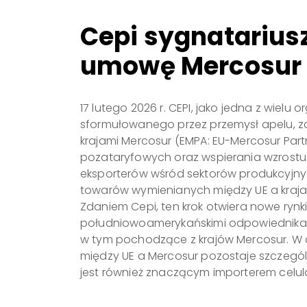
Cepi sygnatarius
umowę Mercosur
17 lutego 2026 r. CEPI, jako jedna z wiel
sformułowanego przez przemysł apelu, 
krajami Mercosur (EMPA: EU-Mercosur Partne
pozataryfowych oraz wspierania wzrostu 
eksporterów wśród sektorów produkcyjny
towarów wymienianych między UE a krajami 
Zdaniem Cepi, ten krok otwiera nowe rynk
południowoamerykańskimi odpowiednikami.
w tym pochodzące z krajów Mercosur. W c
między UE a Mercosur pozostaje szczególni
jest również znaczącym importerem celul