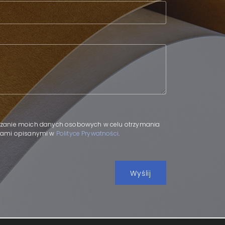
.
zanie moich danych osobowych w celu otrzymania
adami opisanymi w
Polityce Prywatności
.