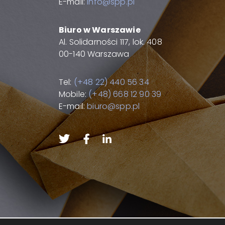
E-mail:
info@spp.pl
Biuro w Warszawie
Al. Solidarności 117, lok. 408
00-140 Warszawa
Tel:
(+48 22) 440 56 34
Mobile:
(+48) 668 12 90 39
E-mail:
biuro@spp.pl