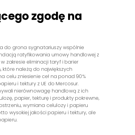
ącego zgodę na
piła do grona sygnatariuszy wspólnie
ndacją ratyfikowania umowy handlowej z
zakresie eliminacji taryf i barier
 które należą do największych
 celu zniesienie ceł na ponad 90%
pieru i tektury z UE do Mercosur.
zymywali nierównowagę handlową z ich
zę, papier, tekturę i produkty pokrewne,
strzeniu, wymiana celulozy i papieru
 wysokiej jakości papieru i tektury, ale
apieru.