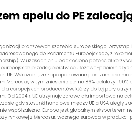
zem apelu do PE zalecaj
u organizacji branżowych szczebla europejskiego, przystą
zaadresowanego do Parlamentu Europejskiego, z rekome
rship). W uzasadnieniu podkreślono potencjał korzyści w 
europejskich przedsiębiorstw celulozowo-papierniczych,
ch UE. Wskazano, że zaproponowane porozumienie ma na
Mercosur, w tym zniesienie ceł na 85% celulozy i 90% pa
i dla europejskich producentów, którzy do tej pory utr
 Od 2004 r. UE utrzymuje zerowe cła importowe na celulo
zasie gdy stosunki handlowe między UE a USA uległy zao
e współzależna. Europa jest globalnym eksporterem netto
ozy rynkowej z Mercosur, ważnego surowca w produkcji p