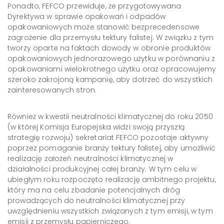
Ponadto, FEFCO przewiduje, że przygotowywana
Dyrektywa w sprawie opakowań i odpadów
opakowaniowych może stanowić bezprecedensowe
zagrożenie dla przemysłu tektury falistej. W związku z tym
tworzy oparte na faktach dowody w obronie produktów
opakowaniowych jednorazowego użytku w porównaniu z
opakowaniami wielokrotnego użytku oraz opracowujemy
szeroko zakrojoną kampanię, aby dotrzeć do wszystkich
zainteresowanych stron.
Również w kwestii neutralności klimatycznej do roku 2050
(w której Komisja Europejska widzi swoją przyszłą
strategię rozwoju) sekretariat FEFCO pozostaje aktywny
poprzez pomaganie branży tektury falistej, aby umożliwić
realizację założeń neutralności klimatycznej w
działalności produkcyjnej całej branży. W tym celu w
ubiegłym roku rozpoczęto realizację ambitnego projektu,
który ma na celu zbadanie potencjalnych dróg
prowadzących do neutralności klimatycznej przy
uwzględnieniu wszystkich związanych z tym emisji, w tym
emisji z przemysłu papierniczego.