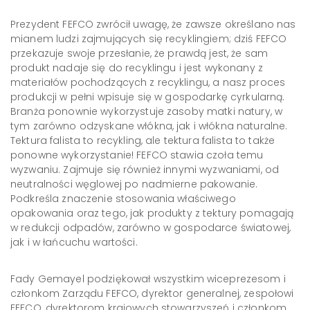
Prezydent FEFCO zwrócił uwagę, że zawsze określano nas
mianem ludzi zajmujących się recyklingiem; dziś FEFCO
przekazuje swoje przesłanie, że prawdą jest, że sam
produkt nadaje się do recyklingu i jest wykonany z
materiałów pochodzących z recyklingu, a nasz proces
produkcji w pełni wpisuje się w gospodarkę cyrkularną.
Branża ponownie wykorzystuje zasoby matki natury, w
tym zarówno odzyskane włókna, jak i włókna naturalne.
Tektura falista to recykling, ale tektura falista to także
ponowne wykorzystanie! FEFCO stawia czoła temu
wyzwaniu. Zajmuje się również innymi wyzwaniami, od
neutralności węglowej po nadmierne pakowanie.
Podkreśla znaczenie stosowania właściwego
opakowania oraz tego, jak produkty z tektury pomagają
w redukcji odpadów, zarówno w gospodarce światowej,
jak i w łańcuchu wartości.
Fady Gemayel podziękował wszystkim wiceprezesom i
członkom Zarządu FEFCO, dyrektor generalnej, zespołowi
FEFCO, dyrektorom krajowych stowarzyszeń i członkom