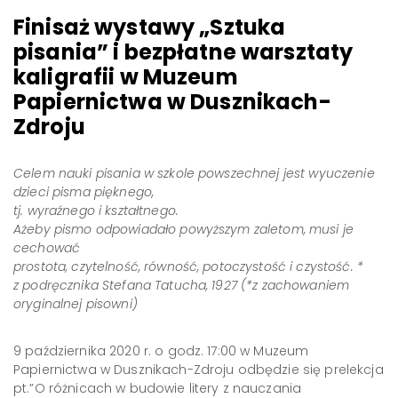
Finisaż wystawy „Sztuka
pisania” i bezpłatne warsztaty
kaligrafii w Muzeum
Papiernictwa w Dusznikach-
Zdroju
Celem nauki pisania w szkole powszechnej jest wyuczenie
dzieci pisma pięknego,
tj. wyraźnego i kształtnego.
Ażeby pismo odpowiadało powyższym zaletom, musi je
cechować
prostota, czytelność, równość, potoczystość i czystość. *
z podręcznika Stefana Tatucha, 1927 (*z zachowaniem
oryginalnej pisowni)
9 października 2020 r. o godz. 17:00 w Muzeum
Papiernictwa w Dusznikach-Zdroju odbędzie się prelekcja
pt.”O różnicach w budowie litery z nauczania