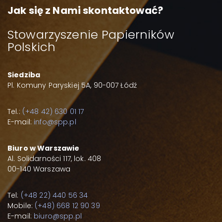
Jak się z Nami skontaktować?
Stowarzyszenie Papierników
Polskich
Siedziba
Pl. Komuny Paryskiej 5A, 90-007 Łódź
Tel.:
(+48 42) 630 01 17
E-mail:
info@spp.pl
Biuro w Warszawie
Al. Solidarności 117, lok. 408
00-140 Warszawa
Tel:
(+48 22) 440 56 34
Mobile:
(+48) 668 12 90 39
E-mail:
biuro@spp.pl