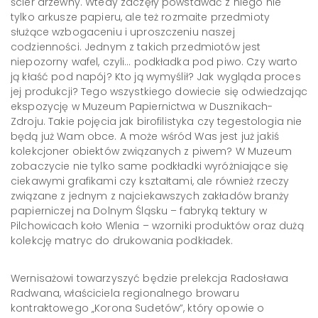
ścier drzewny. Wtedy zaczęły powstawać z niego nie
tylko arkusze papieru, ale też rozmaite przedmioty
służące wzbogaceniu i uproszczeniu naszej
codzienności. Jednym z takich przedmiotów jest
niepozorny wafel, czyli… podkładka pod piwo. Czy warto
ją kłaść pod napój? Kto ją wymyślił? Jak wygląda proces
jej produkcji? Tego wszystkiego dowiecie się odwiedzając
ekspozycję w Muzeum Papiernictwa w Dusznikach-
Zdroju. Takie pojęcia jak birofilistyka czy tegestologia nie
będą już Wam obce. A może wśród Was jest już jakiś
kolekcjoner obiektów związanych z piwem? W Muzeum
zobaczycie nie tylko same podkładki wyróżniające się
ciekawymi grafikami czy kształtami, ale również rzeczy
związane z jednym z najciekawszych zakładów branży
papierniczej na Dolnym Śląsku – fabryką tektury w
Pilchowicach koło Wlenia – wzorniki produktów oraz dużą
kolekcję matryc do drukowania podkładek.
Wernisażowi towarzyszyć będzie prelekcja Radosława
Radwana, właściciela regionalnego browaru
kontraktowego „Korona Sudetów”, który opowie o