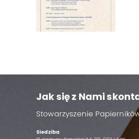
Jak się z Nami skon
Stowarzyszenie Papierników
Siedziba