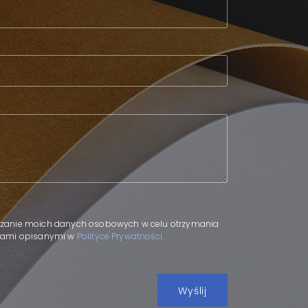
zanie moich danych osobowych w celu otrzymania
adami opisanymi w
Polityce Prywatności
.