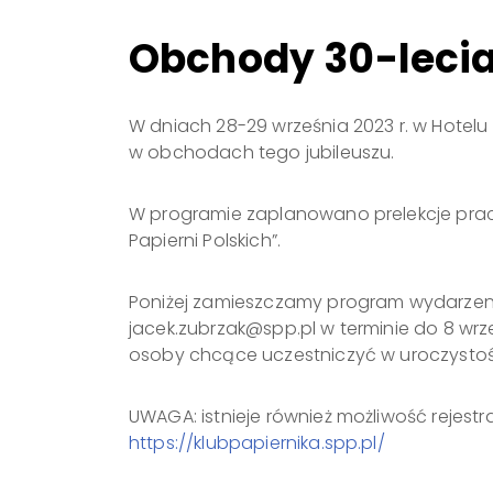
Obchody 30-lecia
W dniach 28-29 września 2023 r. w Hotelu
w obchodach tego jubileuszu.
W programie zaplanowano prelekcje prac
Papierni Polskich”.
Poniżej zamieszczamy program wydarzenia 
jacek.zubrzak@spp.pl w terminie do 8 wrz
osoby chcące uczestniczyć w uroczystości
UWAGA: istnieje również możliwość rejest
https://klubpapiernika.spp.pl/