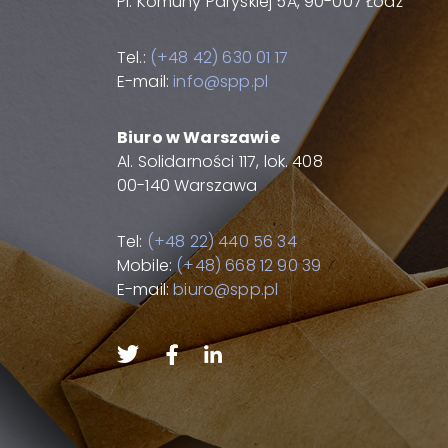
Pl. Komuny Paryskiej 5A, 90-007 Łódź
Tel.:
(+48 42) 630 01 17
E-mail:
info@spp.pl
Biuro w Warszawie
Al. Solidarności 117, lok. 408
00-140 Warszawa
Tel:
(+48 22) 440 56 34
Mobile:
(+48) 668 12 90 39
E-mail:
biuro@spp.pl