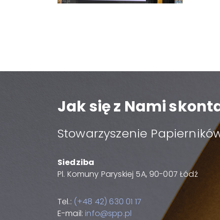
Jak się z Nami skon
Stowarzyszenie Papierników
Siedziba
Pl. Komuny Paryskiej 5A, 90-007 Łódź
Tel.:
(+48 42) 630 01 17
E-mail:
info@spp.pl