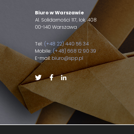
Biuro w Warszawie
Al. Solidarności 117, lok. 408
00-140 Warszawa
Tel:
(+48 22) 440 56 34
Mobile:
(+48) 668 12 90 39
E-mail:
biuro@spp.pl