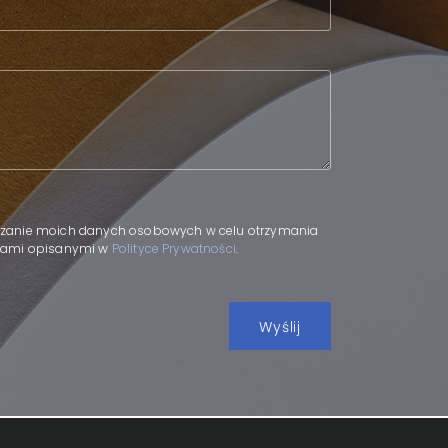
.
zanie moich danych osobowych w celu otrzymania
adami opisanymi w
Polityce Prywatności
.