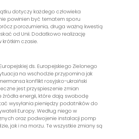
yjątku dotyczy każdego człowieka
 nie powinien być tematem sporu
 Oprócz porozumienia, druga ważną kwestią
skać od Unii. Dodatkowo realizację
krótkim czasie.
opejskiej ds. Europejskiego Zielonego
. Sytuacja na wschodzie przypomina jak
rmansa konflikt rosyjsko-ukraiński
eczne jest przyspieszenie zmian
 źródła energii, które dają swobodę
stać wysyłania pieniędzy podatników do
obywateli Europy. Według niego w
cznych oraz podwojenie instalacji pomp
ie, jak i na morzu. Te wszystkie zmiany są