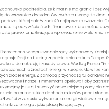
danowska podkreślała, że klimat nie ma granic i bez w
się do wszystkich decydentów zwróciła uwagę, że klimat
j, podczas której należy znaleźć najlepsze rozwiązania.
limatu są oczywiście środki finansowe, które można pozy
proste prawo, umożliwiające wprowadzenie wielu zmian w 
Timmermans, wiceprzewodniczący wykonawczy Komisji Eur
 agresja Rosji na Ukrainę zupełnie zmieniła kurs Europy
walka o demokrację i zasady prawa. Według Fransa Timme
zważaniach o źródłach energii w Europie. Móiwł, że koni
szych źródeł energii. Z pomocą przychodzą tu odnawialne
, niezawodne i nasze. Timmermans apelował, aby zaprze
 zatrzymajmy je tutaj i stworzyć nowe miejsca pracy dla 
szczenie na europejskich dachach milionów paneli słone
żliwości w zakresie wytwarzania energii wiatrowej na lądz
chunki za energię , jakie płacą Europejczycy.