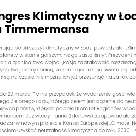
res Klimatyczny w Łodz
sa Timmermansa
ając polski szczyt klimatyczny w Łodzi powiedziała: „Kl
lanety w stanie gorszym, niż go zastaliśmy”. Prezydent 
ią granicą trwa wojna. „Rosja zaatakowała niezależną i w
. Nie jest tajemnicą, że znacząca część świata importu
i są na czasie. Nie można ich już przesunąć na za rok, za 
 do 29 marca. To nie przypadek, że wydarzenie gości wł
o Zielonego Ładu, którego celem jest dążenie do neutra
 unijnych państw, których powołał Komitet Regionów wspó
rmansem. Już wtedy Hanna Zdanowska zapowiadała zor
udział w nowym projekcie Komisji Europejskiej „Climate-Ne
iom uzyskać neutralność klimatyczną do roku 2030 – wc