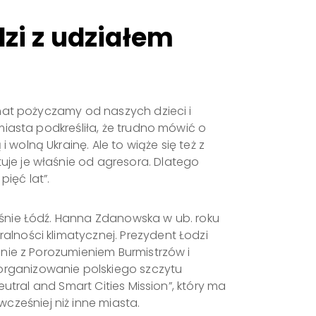
i z udziałem
imat pożyczamy od naszych dzieci i
miasta podkreśliła, że trudno mówić o
olną Ukrainę. Ale to wiąże się też z
je je właśnie od agresora. Dlatego
pięć lat”.
aśnie Łódź. Hanna Zdanowska w ub. roku
lności klimatycznej. Prezydent Łodzi
lnie z Porozumieniem Burmistrzów i
ganizowanie polskiego szczytu
utral and Smart Cities Mission”, który ma
ześniej niż inne miasta.