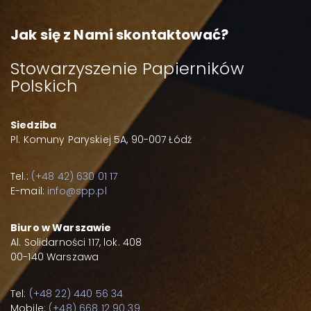
Jak się z Nami skontaktować?
Stowarzyszenie Papierników
Polskich
Siedziba
Pl. Komuny Paryskiej 5A, 90-007 Łódź
Tel.:
(+48 42) 630 01 17
E-mail:
info@spp.pl
Biuro w Warszawie
Al. Solidarności 117, lok. 408
00-140 Warszawa
Tel:
(+48 22) 440 56 34
Mobile:
(+48) 668 12 90 39