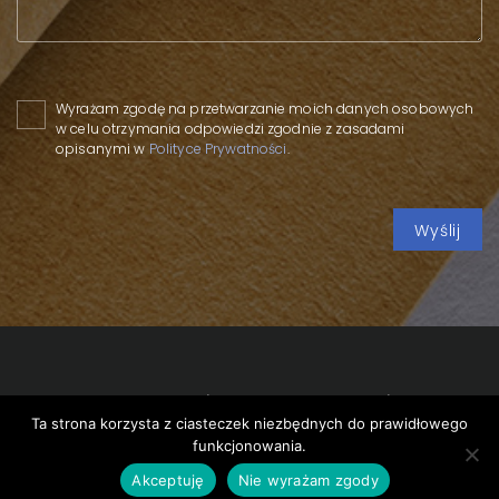
Please leave this field empty.
Wyrażam zgodę na przetwarzanie moich danych osobowych
w celu otrzymania odpowiedzi zgodnie z zasadami
opisanymi w
Polityce Prywatności
.
Copyright 2020 SPP
/
Polityka prywatności
/
Polityka
Ta strona korzysta z ciasteczek niezbędnych do prawidłowego
cookies
/
funkcjonowania.
design by
VENTI
Akceptuję
Nie wyrażam zgody