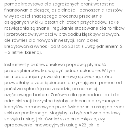
pomoc kredytowa dla zagrożonych branż wprost na
finansowanie bieżącej działalności i ponoszenie kosztów
w wysokości znaczącego procentu przeciętnie
osiąganych w kilku ostatnich latach przychodów. Takie
rozwiązania są znane i regularnie stosowane dla rolników
i przetwórców żywności w przypadku klęsk żywiołowych,
ale również dla nowych inwestycji. Tam okres
kredytowania wynosił od 8 do 20 lat, z uwzględnieniem 2
– 3 letniej karencji.
Instrumenty dłużne, chwilowo poprawią płynność
przedsiębiorców. Muszą być jednak spłacone. W tym
celu proponujemy swoistą umowę społeczną, która
pozwoliłaby przedsiębiorcom otrzymującym pomoc od
państwa spłacić ją na zasadzie, co najmniej
częściowego barteru. Zarówno dla gospodarki jak i dla
administracji korzystne byłoby spłacanie otrzymanych
kredytów pomocowych przez świadczenie usług na rzecz
sektora publicznego. Mogłyby to być zarówno dostawy
sprzętu i usług, jak również szkolenia miękkie, czy
opracowanie innowacyjnych usług A2B jak i e-