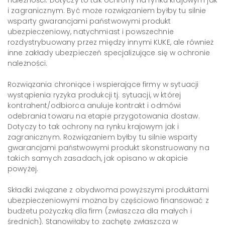
należności. Dotyczy to tak ochrony na rynku krajowym jak
i zagranicznym. Być może rozwiązaniem byłby tu silnie
wsparty gwarancjami państwowymi produkt
ubezpieczeniowy, natychmiast i powszechnie
rozdystrybuowany przez między innymi KUKE, ale również
inne zakłady ubezpieczeń specjalizujące się w ochronie
należności.
Rozwiązania chroniące i wspierające firmy w sytuacji
wystąpienia ryzyka produkcji tj. sytuacji, w której
kontrahent/odbiorca anuluje kontrakt i odmówi
odebrania towaru na etapie przygotowania dostaw.
Dotyczy to tak ochrony na rynku krajowym jak i
zagranicznym. Rozwiązaniem byłby tu silnie wsparty
gwarancjami państwowymi produkt skonstruowany na
takich samych zasadach, jak opisano w akapicie
powyżej.
Składki związane z obydwoma powyższymi produktami
ubezpieczeniowymi można by częściowo finansować z
budżetu pożyczką dla firm (zwłaszcza dla małych i
średnich). Stanowiłaby to zachętę zwłaszcza w