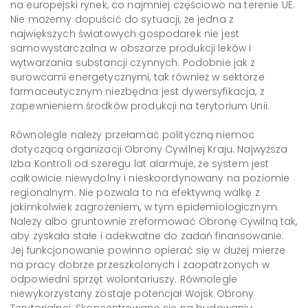
na europejski rynek, co najmniej częściowo na terenie UE.
Nie możemy dopuścić do sytuacji, że jedna z
największych światowych gospodarek nie jest
samowystarczalna w obszarze produkcji leków i
wytwarzania substancji czynnych. Podobnie jak z
surowcami energetycznymi, tak również w sektorze
farmaceutycznym niezbędna jest dywersyfikacja, z
zapewnieniem środków produkcji na terytorium Unii.
Równolegle należy przełamać polityczną niemoc
dotyczącą organizacji Obrony Cywilnej Kraju. Najwyższa
Izba Kontroli od szeregu lat alarmuje, że system jest
całkowicie niewydolny i nieskoordynowany na poziomie
regionalnym. Nie pozwala to na efektywną walkę z
jakimkolwiek zagrożeniem, w tym epidemiologicznym.
Należy albo gruntownie zreformować Obronę Cywilną tak,
aby zyskała stałe i adekwatne do zadań finansowanie.
Jej funkcjonowanie powinno opierać się w dużej mierze
na pracy dobrze przeszkolonych i zaopatrzonych w
odpowiedni sprzęt wolontariuszy. Równolegle
niewykorzystany zostaje potencjał Wojsk Obrony