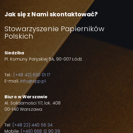
Jak się z Nami skontaktować?
Stowarzyszenie Papierników
Polskich
Siedziba
Pl. Komuny Paryskiej 5A, 90-007 Łódź
Tel.:
(+48 42) 630 01 17
E-mail:
info@spp.pl
Biuro w Warszawie
Al. Solidarności 117, lok. 408
00-140 Warszawa
Tel:
(+48 22) 440 56 34
Mobile:
(+48) 668 12 90 39