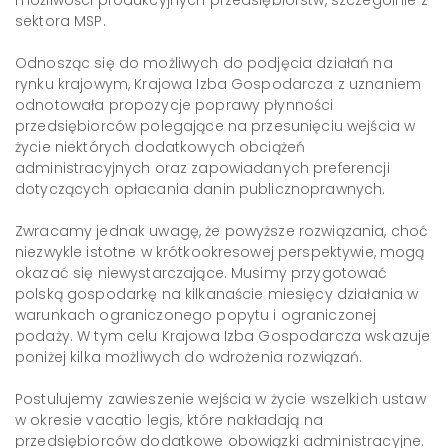
możliwości produkcyjnych przedsiębiorstw, szczególnie z
sektora MSP.
Odnosząc się do możliwych do podjęcia działań na
rynku krajowym, Krajowa Izba Gospodarcza z uznaniem
odnotowała propozycje poprawy płynności
przedsiębiorców polegające na przesunięciu wejścia w
życie niektórych dodatkowych obciążeń
administracyjnych oraz zapowiadanych preferencji
dotyczących opłacania danin publicznoprawnych.
Zwracamy jednak uwagę, że powyższe rozwiązania, choć
niezwykle istotne w krótkookresowej perspektywie, mogą
okazać się niewystarczające. Musimy przygotować
polską gospodarkę na kilkanaście miesięcy działania w
warunkach ograniczonego popytu i ograniczonej
podaży. W tym celu Krajowa Izba Gospodarcza wskazuje
poniżej kilka możliwych do wdrożenia rozwiązań.
Postulujemy zawieszenie wejścia w życie wszelkich ustaw
w okresie vacatio legis, które nakładają na
przedsiębiorców dodatkowe obowiązki administracyjne.