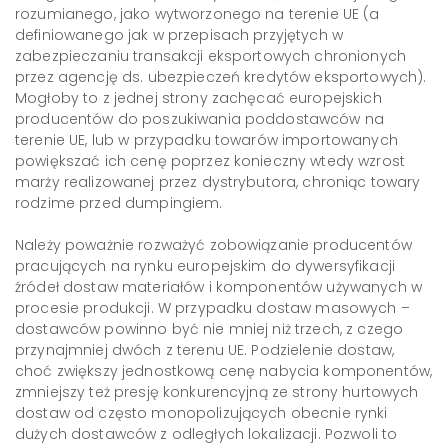
rozumianego, jako wytworzonego na terenie UE (a
definiowanego jak w przepisach przyjętych w
zabezpieczaniu transakcji eksportowych chronionych
przez agencję ds. ubezpieczeń kredytów eksportowych).
Mogłoby to z jednej strony zachęcać europejskich
producentów do poszukiwania poddostawców na
terenie UE, lub w przypadku towarów importowanych
powiększać ich cenę poprzez konieczny wtedy wzrost
marży realizowanej przez dystrybutora, chroniąc towary
rodzime przed dumpingiem.
Należy poważnie rozważyć zobowiązanie producentów
pracujących na rynku europejskim do dywersyfikacji
źródeł dostaw materiałów i komponentów używanych w
procesie produkcji. W przypadku dostaw masowych –
dostawców powinno być nie mniej niż trzech, z czego
przynajmniej dwóch z terenu UE. Podzielenie dostaw,
choć zwiększy jednostkową cenę nabycia komponentów,
zmniejszy też presję konkurencyjną ze strony hurtowych
dostaw od często monopolizujących obecnie rynki
dużych dostawców z odległych lokalizacji. Pozwoli to