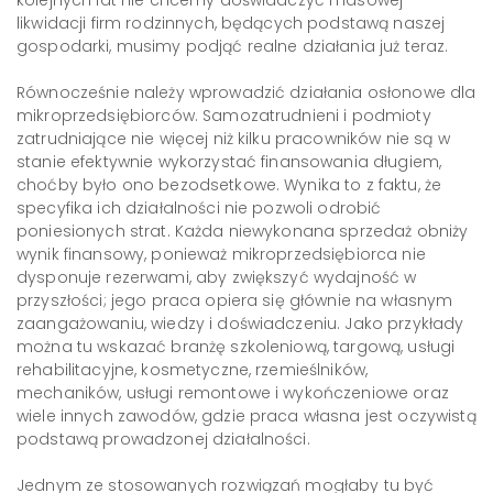
kolejnych lat nie chcemy doświadczyć masowej
likwidacji firm rodzinnych, będących podstawą naszej
gospodarki, musimy podjąć realne działania już teraz.
Równocześnie należy wprowadzić działania osłonowe dla
mikroprzedsiębiorców. Samozatrudnieni i podmioty
zatrudniające nie więcej niż kilku pracowników nie są w
stanie efektywnie wykorzystać finansowania długiem,
choćby było ono bezodsetkowe. Wynika to z faktu, że
specyfika ich działalności nie pozwoli odrobić
poniesionych strat. Każda niewykonana sprzedaż obniży
wynik finansowy, ponieważ mikroprzedsiębiorca nie
dysponuje rezerwami, aby zwiększyć wydajność w
przyszłości; jego praca opiera się głównie na własnym
zaangażowaniu, wiedzy i doświadczeniu. Jako przykłady
można tu wskazać branżę szkoleniową, targową, usługi
rehabilitacyjne, kosmetyczne, rzemieślników,
mechaników, usługi remontowe i wykończeniowe oraz
wiele innych zawodów, gdzie praca własna jest oczywistą
podstawą prowadzonej działalności.
Jednym ze stosowanych rozwiązań mogłaby tu być