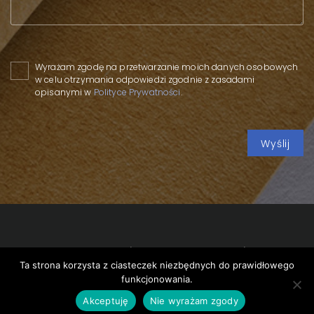
Please leave this field empty.
Wyrażam zgodę na przetwarzanie moich danych osobowych
w celu otrzymania odpowiedzi zgodnie z zasadami
opisanymi w
Polityce Prywatności
.
Copyright 2020 SPP
/
Polityka prywatności
/
Polityka
Ta strona korzysta z ciasteczek niezbędnych do prawidłowego
cookies
/
funkcjonowania.
design by
VENTI
Akceptuję
Nie wyrażam zgody