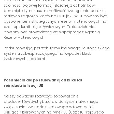
Terytorialnej. Skoncentrowano się na budowaniu
zdolności bojowej formacji złożonej z ochotników,
pominięto tymczasem możliwość wystąpienia bardziej
realnych zagrożeń. Zarówno OCK jak i WOT powinny być
dysponentem strategicznych rezerw materiałowych na
czas epidemii i klęsk żywiołowych. Takie działania
powinny być prowadzone we współpracy z Agencją
Rezerw Materiałowych.
Podsumowując, potrzebujemy krajowego i europejskiego
systemu zabezpieczającego na wypadek klęsk
żywiołowych i epidemii.
Posunięcia dla postulowanej od kilku lat
reindustrializacji UE
Należy poważnie rozważyć zobowiązanie
producentów/dystrybutorów do systematycznego
zwiększania tzw. udziału krajowego w towarach i
usługach kierowanych na rynek UE (udziału krajowego