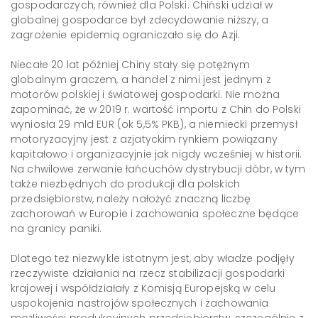
gospodarczych, również dla Polski. Chiński udział w
globalnej gospodarce był zdecydowanie niższy, a
zagrożenie epidemią ograniczało się do Azji.
Niecałe 20 lat później Chiny stały się potężnym
globalnym graczem, a handel z nimi jest jednym z
motorów polskiej i światowej gospodarki. Nie można
zapominać, że w 2019 r. wartość importu z Chin do Polski
wyniosła 29 mld EUR (ok 5,5% PKB), a niemiecki przemysł
motoryzacyjny jest z azjatyckim rynkiem powiązany
kapitałowo i organizacyjnie jak nigdy wcześniej w historii.
Na chwilowe zerwanie łańcuchów dystrybucji dóbr, w tym
także niezbędnych do produkcji dla polskich
przedsiębiorstw, należy nałożyć znaczną liczbę
zachorowań w Europie i zachowania społeczne będące
na granicy paniki.
Dlatego też niezwykle istotnym jest, aby władze podjęły
rzeczywiste działania na rzecz stabilizacji gospodarki
krajowej i współdziałały z Komisją Europejską w celu
uspokojenia nastrojów społecznych i zachowania