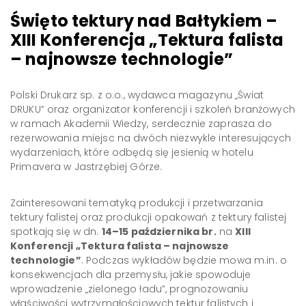
Święto tektury nad Bałtykiem –
XIII Konferencja „Tektura falista
– najnowsze technologie”
Polski Drukarz sp. z o.o., wydawca magazynu „Świat
DRUKU” oraz organizator konferencji i szkoleń branżowych
w ramach Akademii Wiedzy, serdecznie zaprasza do
rezerwowania miejsc na dwóch niezwykle interesujących
wydarzeniach, które odbędą się jesienią w hotelu
Primavera w Jastrzębiej Górze.
Zainteresowani tematyką produkcji i przetwarzania
tektury falistej oraz produkcji opakowań z tektury falistej
spotkają się w dn.
14–15 października br.
na
XIII
Konferencji „Tektura falista – najnowsze
technologie”
. Podczas wykładów będzie mowa m.in. o
konsekwencjach dla przemysłu, jakie spowoduje
wprowadzenie „zielonego ładu”, prognozowaniu
właściwości wytrzymałościowych tektur falistych i