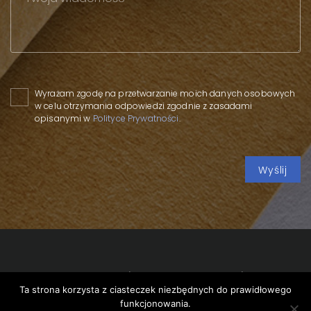
Please leave this field empty.
Wyrażam zgodę na przetwarzanie moich danych osobowych
w celu otrzymania odpowiedzi zgodnie z zasadami
opisanymi w
Polityce Prywatności
.
Copyright 2020 SPP
/
Polityka prywatności
/
Polityka
Ta strona korzysta z ciasteczek niezbędnych do prawidłowego
cookies
/
funkcjonowania.