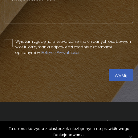
Please leave this field empty.
Wyrażam zgodę na przetwarzanie moich danych osobowych
w celu otrzymania odpowiedzi zgodnie z zasadami
opisanymi w
Polityce Prywatności
.
Copyright 2020 SPP
/
Polityka prywatności
/
Polityka
Ta strona korzysta z ciasteczek niezbędnych do prawidłowego
cookies
/
funkcjonowania.