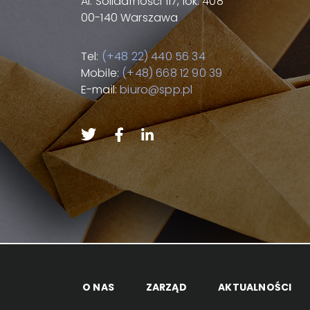
Al. Solidarności 117, lok. 408
00-140 Warszawa
Tel:
(+48 22) 440 56 34
Mobile:
(+48) 668 12 90 39
E-mail:
biuro@spp.pl
O NAS
ZARZĄD
AKTUALNOŚCI