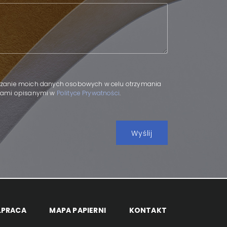
.
zanie moich danych osobowych w celu otrzymania
adami opisanymi w
Polityce Prywatności
.
ŁPRACA
MAPA PAPIERNI
KONTAKT