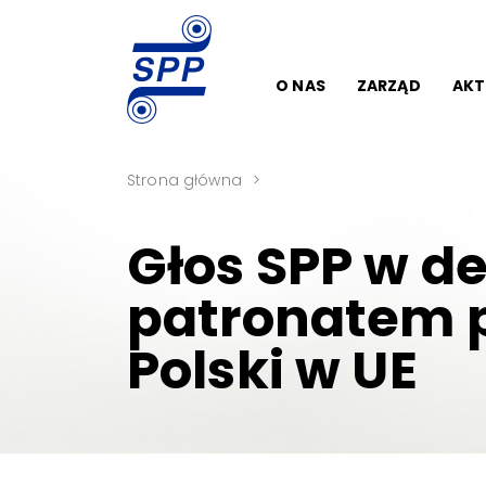
O NAS
ZARZĄD
AKT
Strona główna
Głos SPP w d
patronatem p
Polski w UE