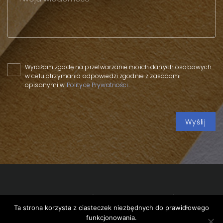
Please leave this field empty.
Wyrażam zgodę na przetwarzanie moich danych osobowych
w celu otrzymania odpowiedzi zgodnie z zasadami
opisanymi w
Polityce Prywatności
.
Copyright 2020 SPP
/
Polityka prywatności
/
Polityka
Ta strona korzysta z ciasteczek niezbędnych do prawidłowego
cookies
/
funkcjonowania.