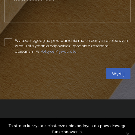
Please leave this field empty.
Wyrażam zgodę na przetwarzanie moich danych osobowych
w celu otrzymania odpowiedzi zgodnie z zasadami
opisanymi w
Polityce Prywatności
.
Copyright 2020 SPP
/
Polityka prywatności
/
Polityka
Ta strona korzysta z ciasteczek niezbędnych do prawidłowego
cookies
/
funkcjonowania.