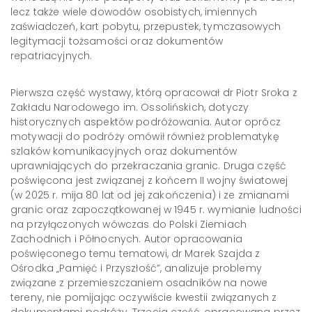
lecz także wiele dowodów osobistych, imiennych
zaświadczeń, kart pobytu, przepustek, tymczasowych
legitymacji tożsamości oraz dokumentów
repatriacyjnych.
Pierwsza część wystawy, którą opracował dr Piotr Sroka z
Zakładu Narodowego im. Ossolińskich, dotyczy
historycznych aspektów podróżowania. Autor oprócz
motywacji do podróży omówił również problematykę
szlaków komunikacyjnych oraz dokumentów
uprawniających do przekraczania granic. Druga część
poświęcona jest związanej z końcem II wojny światowej
(w 2025 r. mija 80 lat od jej zakończenia) i ze zmianami
granic oraz zapoczątkowanej w 1945 r. wymianie ludności
na przyłączonych wówczas do Polski Ziemiach
Zachodnich i Północnych. Autor opracowania
poświęconego temu tematowi, dr Marek Szajda z
Ośrodka „Pamięć i Przyszłość”, analizuje problemy
związane z przemieszczaniem osadników na nowe
tereny, nie pomijając oczywiście kwestii związanych z