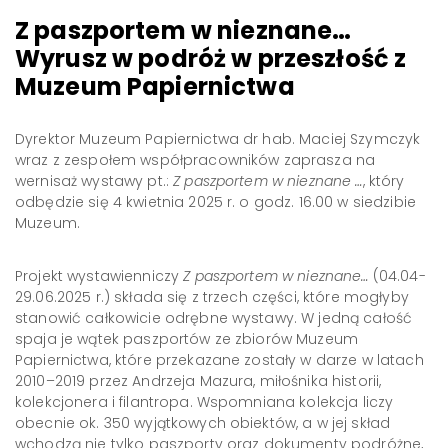
Z paszportem w nieznane…
Wyrusz w podróż w przeszłość z
Muzeum Papiernictwa
Dyrektor Muzeum Papiernictwa dr hab. Maciej Szymczyk
wraz z zespołem współpracowników zaprasza na
wernisaż wystawy pt.:
Z paszportem w nieznane …
, który
odbędzie się 4 kwietnia 2025 r. o godz. 16.00 w siedzibie
Muzeum.
Projekt wystawienniczy
Z paszportem w nieznane…
(04.04-
29.06.2025 r.) składa się z trzech części, które mogłyby
stanowić całkowicie odrębne wystawy. W jedną całość
spaja je wątek paszportów ze zbiorów Muzeum
Papiernictwa, które przekazane zostały w darze w latach
2010–2019 przez Andrzeja Mazura, miłośnika historii,
kolekcjonera i filantropa. Wspomniana kolekcja liczy
obecnie ok. 350 wyjątkowych obiektów, a w jej skład
wchodzą nie tylko paszporty oraz dokumenty podróżne,