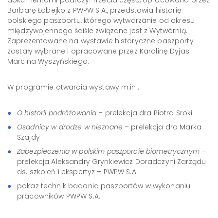
dokumentami podróży. Trzecia część, opracowana przez
Barbarę Łobejko z PWPW S.A., przedstawia historię
polskiego paszportu, którego wytwarzanie od okresu
międzywojennego ściśle związane jest z Wytwórnią.
Zaprezentowane na wystawie historyczne paszporty
zostały wybrane i opracowane przez Karolinę Dyjas i
Marcina Wyszyńskiego.
W programie otwarcia wystawy m.in.:
O historii podróżowania
– prelekcja dra Piotra Sroki
Osadnicy w drodze w nieznane
– prelekcja dra Marka
Szajdy
Zabezpieczenia w polskim paszporcie biometrycznym
–
prelekcja Aleksandry Grynkiewicz Doradczyni Zarządu
ds. szkoleń i ekspertyz – PWPW S.A.
pokaz technik badania paszportów w wykonaniu
pracowników PWPW S.A.