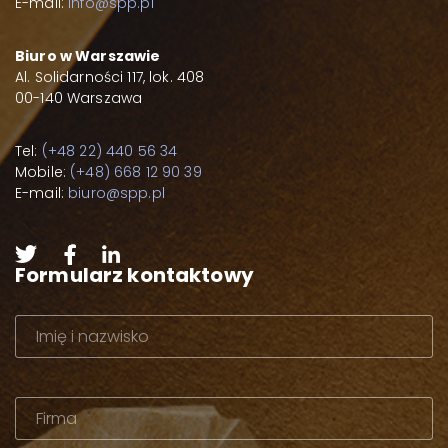
E-mail:
info@spp.pl
Biuro w Warszawie
Al. Solidarności 117, lok. 408
00-140 Warszawa
Tel:
(+48 22) 440 56 34
Mobile:
(+48) 668 12 90 39
E-mail:
biuro@spp.pl
Formularz kontaktowy