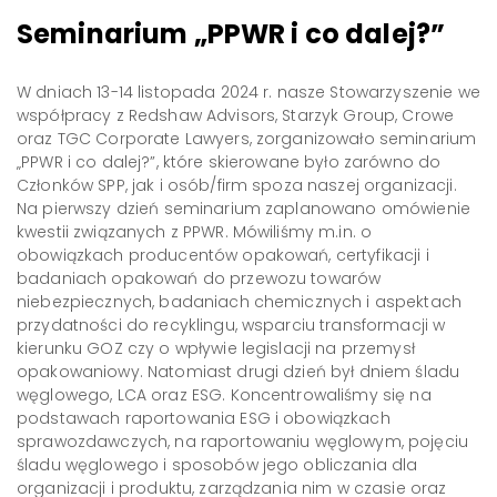
Seminarium „PPWR i co dalej?”
W dniach 13-14 listopada 2024 r. nasze Stowarzyszenie we
współpracy z Redshaw Advisors, Starzyk Group, Crowe
oraz TGC Corporate Lawyers, zorganizowało seminarium
„PPWR i co dalej?”, które skierowane było zarówno do
Członków SPP, jak i osób/firm spoza naszej organizacji.
Na pierwszy dzień seminarium zaplanowano omówienie
kwestii związanych z PPWR. Mówiliśmy m.in. o
obowiązkach producentów opakowań, certyfikacji i
badaniach opakowań do przewozu towarów
niebezpiecznych, badaniach chemicznych i aspektach
przydatności do recyklingu, wsparciu transformacji w
kierunku GOZ czy o wpływie legislacji na przemysł
opakowaniowy. Natomiast drugi dzień był dniem śladu
węglowego, LCA oraz ESG. Koncentrowaliśmy się na
podstawach raportowania ESG i obowiązkach
sprawozdawczych, na raportowaniu węglowym, pojęciu
śladu węglowego i sposobów jego obliczania dla
organizacji i produktu, zarządzania nim w czasie oraz