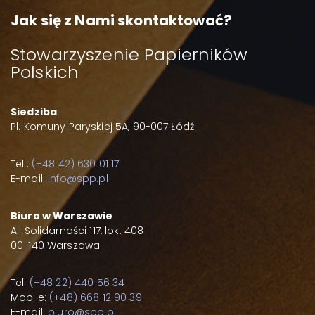
Jak się z Nami skontaktować?
Stowarzyszenie Papierników
Polskich
Siedziba
Pl. Komuny Paryskiej 5A, 90-007 Łódź
Tel.:
(+48 42) 630 01 17
E-mail:
info@spp.pl
Biuro w Warszawie
Al. Solidarności 117, lok. 408
00-140 Warszawa
Tel:
(+48 22) 440 56 34
Mobile:
(+48) 668 12 90 39
E-mail:
biuro@spp.pl