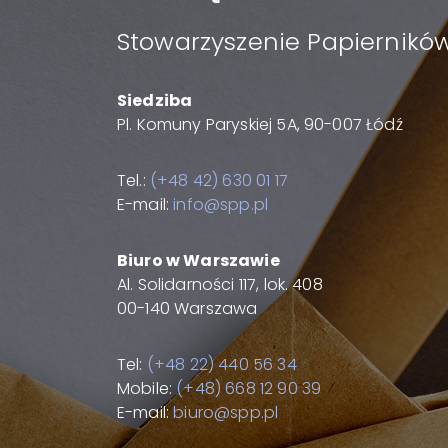
Stowarzyszenie Papierników
Siedziba
Pl. Komuny Paryskiej 5A, 90-007 Łódź
Tel.:
(+48 42) 630 01 17
E-mail:
info@spp.pl
Biuro w Warszawie
Al. Solidarności 117, lok. 408
00-140 Warszawa
Tel:
(+48 22) 440 56 34
Mobile:
(+48) 668 12 90 39
E-mail:
biuro@spp.pl