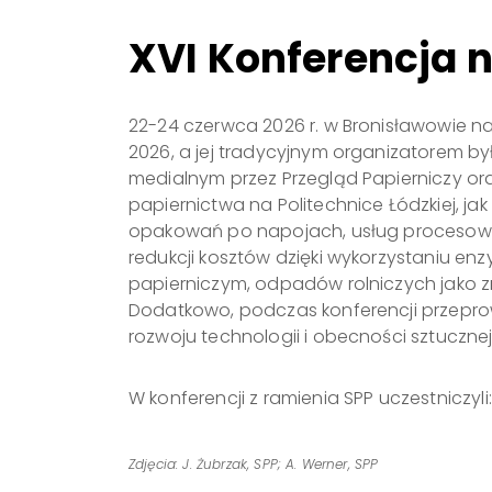
XVI Konferencja 
22-24 czerwca 2026 r. w Bronisławowie n
2026, a jej tradycyjnym organizatorem był
medialnym przez Przegląd Papierniczy oraz
papiernictwa na Politechnice Łódzkiej, ja
opakowań po napojach, usług procesowych
redukcji kosztów dzięki wykorzystaniu e
papierniczym, odpadów rolniczych jako z
Dodatkowo, podczas konferencji przeprowa
rozwoju technologii i obecności sztucznej i
W konferencji z ramienia SPP uczestniczyli:
Zdjęcia: J. Żubrzak, SPP; A. Werner, SPP