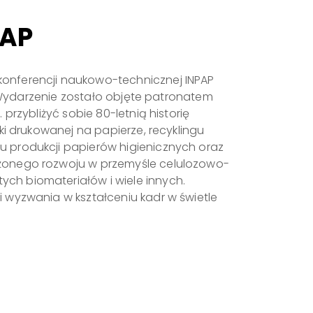
PAP
konferencji naukowo-technicznej INPAP
j. Wydarzenie zostało objęte patronatem
przybliżyć sobie 80-letnią historię
ki drukowanej na papierze, recyklingu
u produkcji papierów higienicznych oraz
ażonego rozwoju w przemyśle celulozowo-
ch biomateriałów i wiele innych.
 wyzwania w kształceniu kadr w świetle