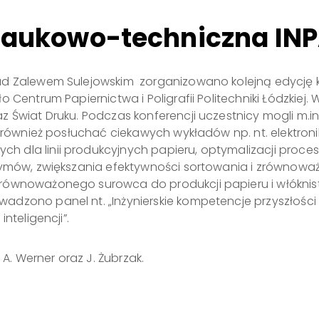
naukowo-techniczna IN
ad Zalewem Sulejowskim zorganizowano kolejną edycję 
o Centrum Papiernictwa i Poligrafii Politechniki Łódzkie
 Świat Druku. Podczas konferencji uczestnicy mogli m.in. 
k również posłuchać ciekawych wykładów np. nt. elektroni
 dla linii produkcyjnych papieru, optymalizacji proces
nzymów, zwiększania efektywności sortowania i zrównow
równoważonego surowca do produkcji papieru i włóknisty
dzono panel nt. „Inżynierskie kompetencje przyszłości i
nteligencji”.
 A. Werner oraz J. Żubrzak.